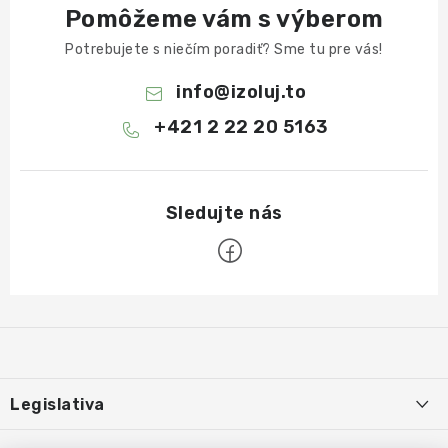
Pomôžeme vám s výberom
Potrebujete s niečím poradiť? Sme tu pre vás!
info
@
izoluj.to
+421 2 22 20 5163
Z
á
p
ä
Legislativa
t
i
Používanie súborov cookies