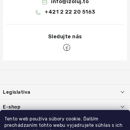
info
@
izoluj.to
+421 2 22 20 5163
Z
á
p
ä
Legislativa
t
i
Používanie súborov cookies
E-shop
e
Podmienky ochrany osobných údajov
O nás
Tento web používa súbory cookie. Ďalším
Rýchle odkazy:
prechádzaním tohto webu vyjadrujete súhlas s ich
Obchodné podmienky
Kontakty