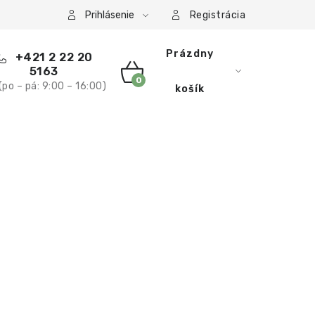
 podmienky
Podmienky ochrany osobných údajov
Rekla
Prihlásenie
Registrácia
Prázdny
+421 2 22 20
5163
(po – pá: 9:00 – 16:00)
NÁKUPNÝ
košík
KOŠÍK
O NÁS
BLOG