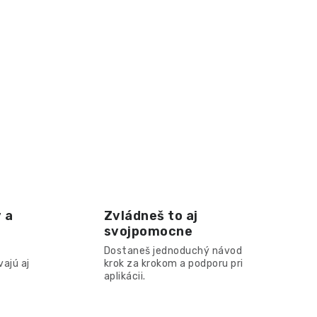
 a
Zvládneš to aj
svojpomocne
Dostaneš jednoduchý návod
ajú aj
krok za krokom a podporu pri
aplikácii.​