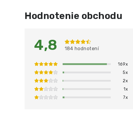
Hodnotenie obchodu
4,8
184 hodnotení
169x
5x
2x
1x
7x
PRIDAŤ HODNOTENIE