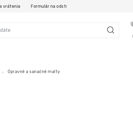
a vrátenia
Formulár na odstúpenie od zmluvy
Obchodné
YSTÉMOVÉ RIEŠENIA
SLUŽBY
PRE PARTNEROV
Opravné a sanačné malty