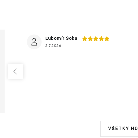
Ľubomír Šoka
2.7.2026
VŠETKY H