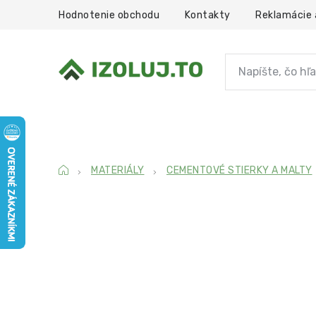
Prejsť
Hodnotenie obchodu
Kontakty
Reklamácie 
na
obsah
HYDROIZOLÁCIA
MATERIÁLY
S
Domov
MATERIÁLY
CEMENTOVÉ STIERKY A MALTY