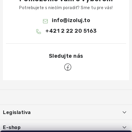
Potrebujete s niečím poradiť? Sme tu pre vás!
info
@
izoluj.to
+421 2 22 20 5163
Z
á
p
ä
Legislativa
t
i
Používanie súborov cookies
E-shop