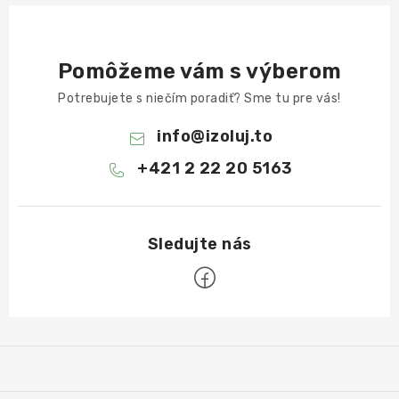
Pomôžeme vám s výberom
Potrebujete s niečím poradiť? Sme tu pre vás!
info
@
izoluj.to
+421 2 22 20 5163
Z
á
p