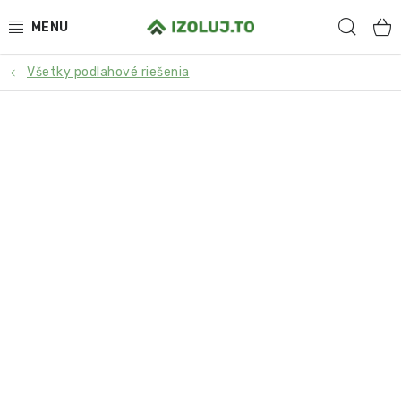
Prejsť
Hľad
na
obsah
Všetky podlahové riešenia
HYDROIZOLÁCIA
MATERIÁLY
SYSTÉMOVÉ RIEŠENIA
SLUŽBY
PRE PARTNEROV
O NÁS
BLOG