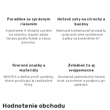
Poradíme so správnym
Hotové sety na strechy a
riešením
bazény
Vyberieme ti vhodný systém
Nemusíš kombinovať produkty
na strechu, bazén alebo
– pripravili sme systémové
terasu podľa fotiek a stavu
balíky na konkrétne m²
povrchu.
Overené značky a
Zvládneš to aj
materiály
svojpomocne
NEOTEX a ďalšie profi systémy,
Dostaneš jednoduchý návod
ktoré používajú aj realizačné
krok za krokom a podporu pri
firmy.
aplikácii.​
Hodnotenie obchodu