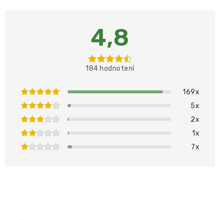
4,8
184 hodnotení
169x
5x
2x
1x
7x
PRIDAŤ HODNOTENIE