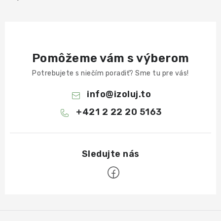
Pomôžeme vám s výberom
Potrebujete s niečím poradiť? Sme tu pre vás!
info
@
izoluj.to
+421 2 22 20 5163
Z
á