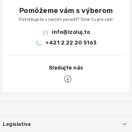
Pomôžeme vám s výberom
Potrebujete s niečím poradiť? Sme tu pre vás!
info
@
izoluj.to
+421 2 22 20 5163
Z
á
p
ä
Legislativa
t