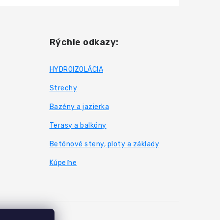
Rýchle odkazy:
HYDROIZOLÁCIA
Strechy
Bazény a jazierka
Terasy a balkóny
Betónové steny, ploty a základy
Kúpeľne