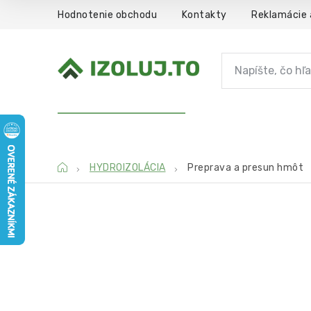
Prejsť
Hodnotenie obchodu
Kontakty
Reklamácie 
na
obsah
HYDROIZOLÁCIA
MATERIÁLY
S
Domov
HYDROIZOLÁCIA
Preprava a presun hmôt