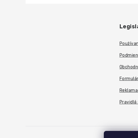
Z
á
Legisl
p
ä
Používan
t
Podmien
i
Obchodn
e
Formulár
Reklama
Pravidlá