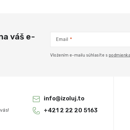
na váš e-
Email
Vložením e-mailu súhlasíte s
podmienka
info
@
izoluj.to
+421 2 22 20 5163
vás!