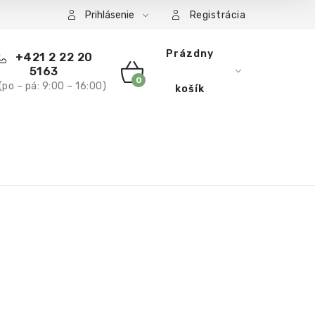
 podmienky
Podmienky ochrany osobných údajov
Rekla
Prihlásenie
Registrácia
Prázdny
+421 2 22 20
5163
(po – pá: 9:00 – 16:00)
NÁKUPNÝ
košík
KOŠÍK
O NÁS
BLOG