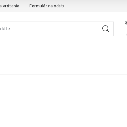
a vrátenia
Formulár na odstúpenie od zmluvy
Obchodné
YSTÉMOVÉ RIEŠENIA
SLUŽBY
PRE PARTNEROV