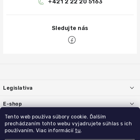
+421 2 22 20 5163
Z
á
p
ä
Legislativa
t
i
Používanie súborov cookies
E-shop
e
Podmienky ochrany osobných údajov
O nás
Tento web používa súbory cookie. Ďalším
Rýchle odkazy:
prechádzaním tohto webu vyjadrujete súhlas s ich
Obchodné podmienky
Kontakty
používaním. Viac informácií
tu
.
HYDROIZOLÁCIA
Formulár na odstúpenie od zmluvy
Copyright 2026
IZOLUJ.TO
. Všetky práva vyhradené.
Upraviť nastavenie
Reklamácie a vrátenia