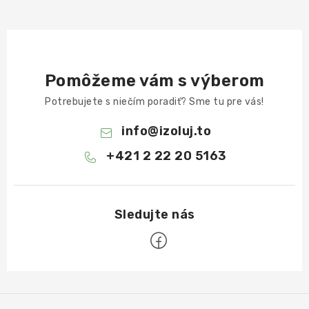
Pomôžeme vám s výberom
Potrebujete s niečím poradiť? Sme tu pre vás!
info
@
izoluj.to
+421 2 22 20 5163
Z
á