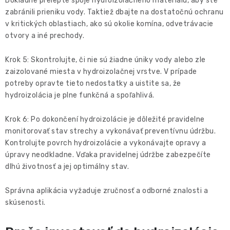
Dôkladne prelepte spoje hydroizolačného materiálu, aby ste
zabránili prieniku vody. Taktiež dbajte na dostatočnú ochranu
v kritických oblastiach, ako sú okolie komína, odvetrávacie
otvory a iné prechody.
Krok 5: Skontrolujte, či nie sú žiadne úniky vody alebo zle
zaizolované miesta v hydroizolačnej vrstve. V prípade
potreby opravte tieto nedostatky a uistite sa, že
hydroizolácia je plne funkčná a spoľahlivá.
Krok 6: Po dokončení hydroizolácie je dôležité pravidelne
monitorovať stav strechy a vykonávať preventívnu údržbu.
Kontrolujte povrch hydroizolácie a vykonávajte opravy a
úpravy neodkladne. Vďaka pravidelnej údržbe zabezpečíte
dlhú životnosť a jej optimálny stav.
Správna aplikácia vyžaduje zručnosť a odborné znalosti a
skúsenosti.