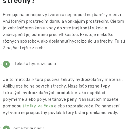
strechy?
Funguje na princípe vytvorenia nepriepustnej bariéry medzi
vnútorným prostredím domu a vonkajším prostredím. Cieľom
je zabrániť prenikaniu vody do strešnej konštrukcie a
zabezpečiť jej ochranu pred vlhkosťou. Existuje niekoľko
rôznych spôsobov, ako dosiahnuť hydroizoláciu strechy. Tu sú
3 najčastejšie z nich:
Tekutá hydroizolácia
Je to metóda, ktorá používa tekutý hydroizolačný materiál.
Aplikujete ho na povrch strechy. Môže ísť o rôzne typy
tekutých hydroizolačných produktov ako napríklad
polymérne alebo polyuretánové peny. Nanášať ich môžete
pomocou
štetky
,
valčeka
alebo rozprašovača. Po nanesení
vytvoria nepriepustný povlak, ktorý bráni prenikaniu vody.
Asfaltové pásy