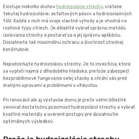
Hodnotenie obchodu
Kontakty
Existuje niekoľko druhov
hydroizolácie strechy
, vrátane
Reklamácie a vrátenia
tekutej hydroizolácie, asfaltových pásov a hydroizolačných
fólií. Každá z nich má svoje vlastné výhody a je vhodná na
Formulár na odstúpenie od zmluvy
rozličné typy striech. Je dôležité vybrať správnu metódu
Obchodné podmienky
izolovania strechy a postarať sa o jej správnu aplikáciu.
Podmienky ochrany osobných údajov
Dosiahnete tak maximálnu ochranu a životnosť strešnej
konštrukcie.
Reklamačný poriadok
Nepodceňujte hydroizoláciu strechy. Je to investícia, ktorá
sa vyplatí najmä z dlhodobého hľadiska, pretože zabezpečí
bezproblémové fungovanie celej stavby a chráni vás pred
drahými opravami a problémami s vlhkosťou.
Pri renovácií ale aj výstavbe domu je preto veľmi dôležité
venovať dostatočnú pozornosť hydroizolácii strechy a vybrať
kvalitné materiály a overené postupy pre dosiahnutie
optimálnych výsledkov.