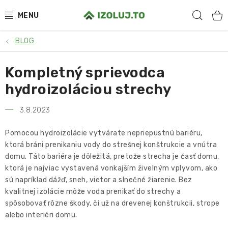
Prejsť
Hľad
na
obsah
BLOG
HYDROIZOLÁCIA
Kompletný sprievodca
MATERIÁLY
hydroizoláciou strechy
SYSTÉMOVÉ RIEŠENIA
3.8.2023
SLUŽBY
Pomocou hydroizolácie vytvárate nepriepustnú bariéru,
ktorá bráni prenikaniu vody do strešnej konštrukcie a vnútra
PRE PARTNEROV
domu. Táto bariéra je dôležitá, pretože strecha je časť domu,
ktorá je najviac vystavená vonkajším živelným vplyvom, ako
O NÁS
sú napríklad dážď, sneh, vietor a slnečné žiarenie. Bez
kvalitnej izolácie môže voda prenikať do strechy a
BLOG
spôsobovať rôzne škody, či už na drevenej konštrukcii, strope
alebo interiéri domu.