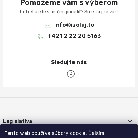
Pomôžeme vám s výberom
Potrebujete s niečím poradiť? Sme tu pre vás!
info
@
izoluj.to
+421 2 22 20 5163
Z
á
p
ä
Legislativa
t
Tento web používa súbory cookie. Ďalším
i
Používanie súborov cookies
E-shop