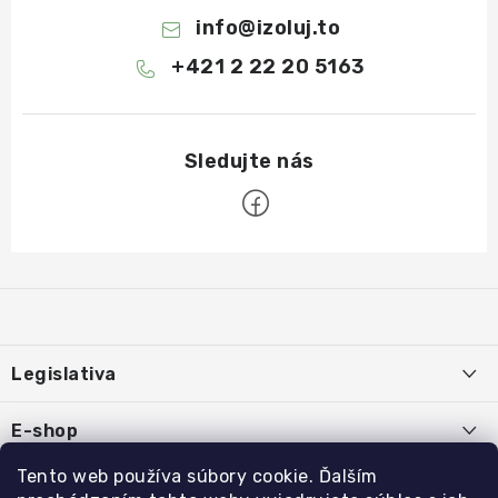
info
@
izoluj.to
+421 2 22 20 5163
Z
á
p
ä
Legislativa
t
i
Používanie súborov cookies
E-shop
e
Podmienky ochrany osobných údajov
O nás
Tento web používa súbory cookie. Ďalším
Rýchle odkazy: